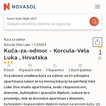
Kamo biste željeli otići?
Dodajte odredište, datume, broj gostiju
1 / 43
Kuca za odmor
Korcula-Vela Luka
CDS614
Kuća-za-odmor - Korcula-Vela
1
Luka , Hrvatska
out
of 5
8 Gosti
4 Spavaće sobe
3 Kupaonice
1 Kućni ljubimac
Ova ukusno uređena kuća za odmor sa tri odvojena
apartmana nalazi se na mirnoj lokaciji na periferiji Vela
Luke. Dva studio apartmana, svaki s kupaonicom,
dnevnim, kuhinjskim i spavaćim dijelom, nalaze se u
prizemlju, dok se dvosobni apartman s dnevnim,
kuhinjskim i kupaonskim dijelom nalazi na prvom katu. Uz