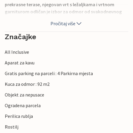
prekrasne terase, njegovan vrt s ležaljkama i vrtnom
garniturom odličan je izbor za odmor od svakodnevnog
stresa. Posjetite kupališta na otoku Proizd do kojeg se
Pročitaj više
stiže za pola sata vožnje taxi brodom.
Značajke
All Inclusive
Aparat za kavu
Gratis parking na parceli : 4 Parkirna mjesta
Kuca za odmor : 92 m2
Objekt za nepusace
Ogradena parcela
Perilica rublja
Rostilj