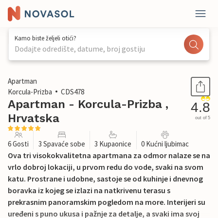
Kamo biste željeli otići?
Dodajte odredište, datume, broj gostiju
1 / 48
Apartman
Korcula-Prizba
CDS478
Apartman - Korcula-Prizba ,
4.8
Hrvatska
out of 5
6 Gosti
3 Spavaće sobe
3 Kupaonice
0 Kućni ljubimac
Ova tri visokokvalitetna apartmana za odmor nalaze se na
vrlo dobroj lokaciji, u prvom redu do vode, svaki na svom
katu. Prostrane i udobne, sastoje se od kuhinje i dnevnog
boravka iz kojeg se izlazi na natkrivenu terasu s
prekrasnim panoramskim pogledom na more. Interijeri su
uređeni s puno ukusa i pažnje za detalje, a svaki ima svoj