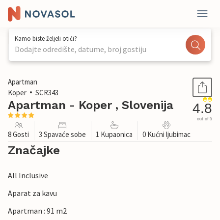
Kamo biste željeli otići?
Dodajte odredište, datume, broj gostiju
1 / 35
Apartman
Koper
SCR343
Apartman - Koper , Slovenija
4.8
out of 5
8 Gosti
3 Spavaće sobe
1 Kupaonica
0 Kućni ljubimac
Značajke
All Inclusive
Aparat za kavu
Apartman : 91 m2