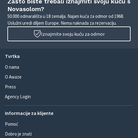
Zašto biste trebali iznajmiti svoju kuću s
Novasolom?
50.000 odmarališta u 18 zemalja. Najam kuća za odmor od 1968.
Uslužni uredi diljem Europe. Nema naknada za rezervaciju.
Iznajmite svoju kuću za odmor
Tvrtka
O nama
O Awaze
Press
Agency Login
Informacije za klijente
Pomoć
Dobro je znati