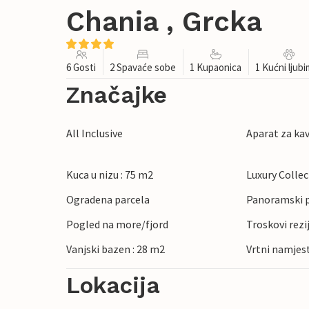
Chania , Grcka
6 Gosti
2 Spavaće sobe
1 Kupaonica
1 Kućni ljub
Značajke
All Inclusive
Aparat za ka
Kuca u nizu : 75 m2
Luxury Colle
Ogradena parcela
Panoramski 
Pogled na more/fjord
Troskovi rezi
Vanjski bazen : 28 m2
Vrtni namjes
Lokacija