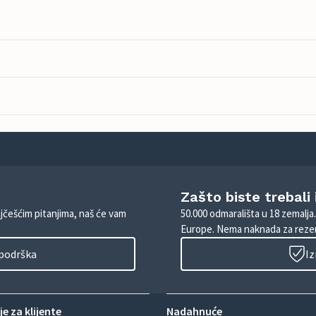
Zašto biste trebali
ajčešćim pitanjima, naš će vam
50.000 odmarališta u 18 zemalja
Europe. Nema naknada za rezer
 podrška
Iz
e za klijente
Nadahnuće