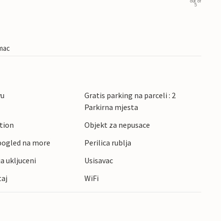
out of
5
imac
vu
Gratis parking na parceli : 2
Parkirna mjesta
ction
Objekt za nepusace
pogled na more
Perilica rublja
ja ukljuceni
Usisavac
taj
WiFi