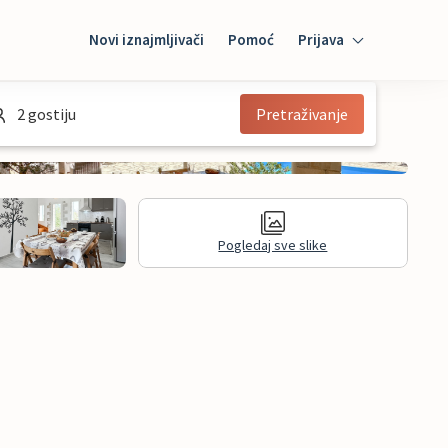
Novi iznajmljivači
Pomoć
Prijava
Prijava
2 gostiju
Pretraživanje
Mybooking
Iznajmljivač
Pogledaj sve slike
informacije