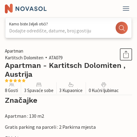
Kamo biste željeli otići?
Dodajte odredište, datume, broj gostiju
1 / 23
Apartman
Kartitsch Dolomiten
ATA079
Apartman - Kartitsch Dolomiten ,
Austrija
8 Gosti
3 Spavaće sobe
3 Kupaonice
0 Kućni ljubimac
Značajke
Apartman : 130 m2
Gratis parking na parceli : 2 Parkirna mjesta