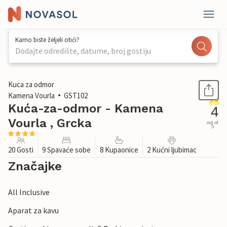
Kamo biste željeli otići?
Dodajte odredište, datume, broj gostiju
1 / 49
Kuca za odmor
Kamena Vourla
GST102
Kuća-za-odmor - Kamena
4
Vourla , Grcka
out of
5
20 Gosti
9 Spavaće sobe
8 Kupaonice
2 Kućni ljubimac
Značajke
All Inclusive
Aparat za kavu