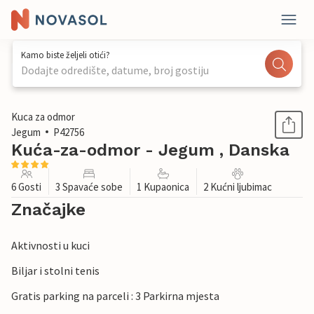
Kamo biste željeli otići?
Dodajte odredište, datume, broj gostiju
1 / 23
Kuca za odmor
Jegum
P42756
Kuća-za-odmor - Jegum , Danska
6 Gosti
3 Spavaće sobe
1 Kupaonica
2 Kućni ljubimac
Značajke
Aktivnosti u kuci
Biljar i stolni tenis
Gratis parking na parceli : 3 Parkirna mjesta