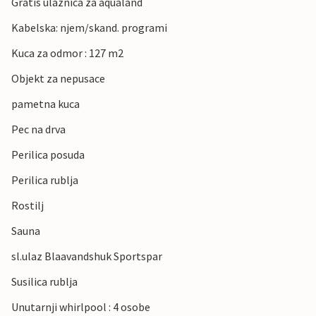
Gratis ulaznica za aqualand
Kabelska: njem/skand. programi
Kuca za odmor : 127 m2
Objekt za nepusace
pametna kuca
Pec na drva
Perilica posuda
Perilica rublja
Rostilj
Sauna
sl.ulaz Blaavandshuk Sportspar
Susilica rublja
Unutarnji whirlpool : 4 osobe