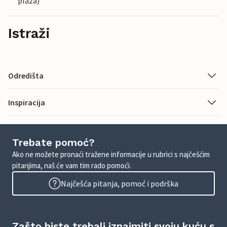
plaza)
Istraži
Odredišta
Inspiracija
Trebate pomoć?
Ako ne možete pronaći tražene informacije u rubrici s najčešćim
pitanjima, naš će vam tim rado pomoći.
Najčešća pitanja, pomoć i podrška
Zašto biste trebali iznajmiti svoju kuću s