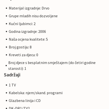
Materijal izgradnje: Drvo
Grupe mladih nisu dozvoljene
Kućni ljubimci: 2
Godina izgradnje: 2006
Naša ocjena kvalitete: 5
Broj gostiju: 8
Kreveti za djecu: 0
Broj djece s besplatnim smještajem (do četiri godine
starosti): 1
Sadržaji
1 TV
Kabelska: njem/skand. programi
Glazbena linija i CD
DK-DR1/TV2