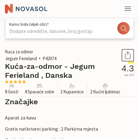
Kamo biste željeli otići?
Dodajte odredište, datume, broj gostiju
1 / 31
Kuca za odmor
Jegum Ferieland
P42074
Kuća-za-odmor - Jegum
4.3
Ferieland , Danska
out of 5
8 Gosti
4 Spavaće sobe
2 Kupaonice
2 Kućni ljubimac
Značajke
Aparat za kavu
Gratis natkriveni parking : 2 Parkirna mjesta