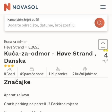
Kamo biste željeli otići?
Dodajte odredište, datume, broj gostiju
1 / 29
Kuca za odmor
Høve Strand
E19291
Kuća-za-odmor - Høve Strand ,
4
Danska
out of
5
8 Gosti
4 Spavaće sobe
1 Kupaonica
2 Kućni ljubimac
Značajke
Aparat za kavu
Gratis parking na parceli : 3 Parkirna mjesta