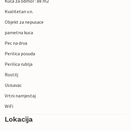
Kuca za odmor : 88 m2
Kvalitetan v.n.
Objekt za nepusace
pametna kuca
Pec na drva
Perilica posuda
Perilica rublja
Rostilj
Usisavac
Vrtni namjestaj
WiFi
Lokacija