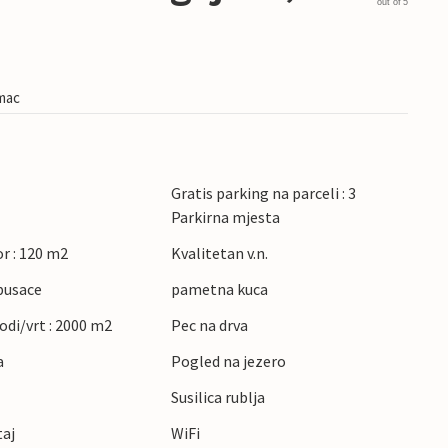
out of 5
imac
Gratis parking na parceli : 3
Parkirna mjesta
r : 120 m2
Kvalitetan v.n.
pusace
pametna kuca
rodi/vrt : 2000 m2
Pec na drva
a
Pogled na jezero
Susilica rublja
taj
WiFi