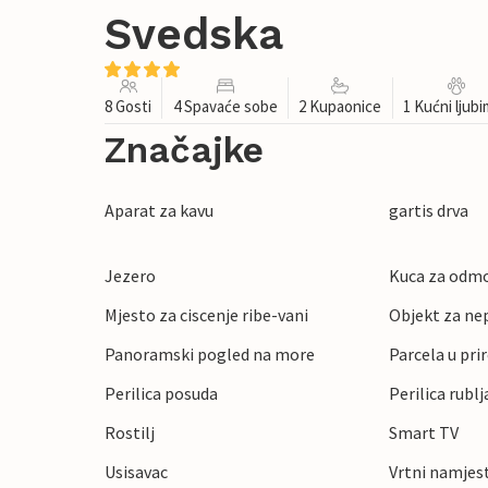
Svedska
8 Gosti
4 Spavaće sobe
2 Kupaonice
1 Kućni ljub
Značajke
Aparat za kavu
gartis drva
Jezero
Kuca za odmo
Mjesto za ciscenje ribe-vani
Objekt za ne
Panoramski pogled na more
Parcela u pri
Perilica posuda
Perilica rublj
Rostilj
Smart TV
Usisavac
Vrtni namjes