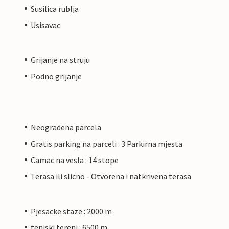
Susilica rublja
Usisavac
Grijanje na struju
Podno grijanje
Neogradena parcela
Gratis parking na parceli : 3 Parkirna mjesta
Camac na vesla : 14 stope
Terasa ili slicno - Otvorena i natkrivena terasa
Pjesacke staze : 2000 m
teniski tereni : 6500 m