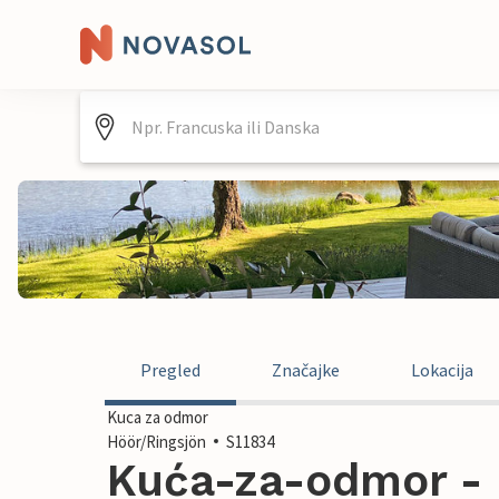
Pregled
Značajke
Lokacija
Kuca za odmor
Höör/Ringsjön
S11834
Kuća-za-odmor - 