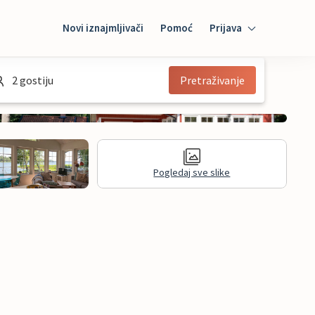
Novi iznajmljivači
Pomoć
Prijava
Prijava
2 gostiju
Pretraživanje
Mybooking
Iznajmljivač
Pogledaj sve slike