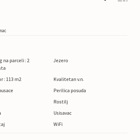
out of 5
imac
 na parceli : 2
Jezero
sta
r : 113 m2
Kvalitetan v.n.
pusace
Perilica posuda
Rostilj
a
Usisavac
taj
WiFi