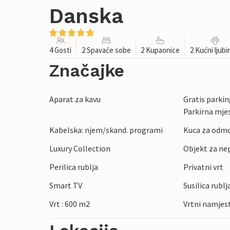
Danska
4 Gosti
2 Spavaće sobe
2 Kupaonice
2 Kućni ljub
Značajke
Aparat za kavu
Gratis parking
Parkirna mje
Kabelska: njem/skand. programi
Kuca za odmo
Luxury Collection
Objekt za ne
Perilica rublja
Privatni vrt
Smart TV
Susilica rublj
Vrt : 600 m2
Vrtni namjes