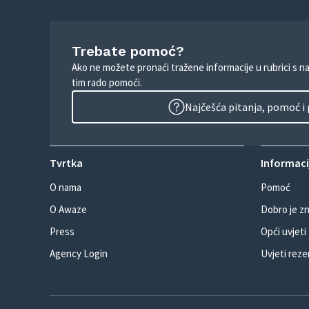
Trebate pomoć?
Ako ne možete pronaći tražene informacije u rubrici s n
tim rado pomoći.
Najčešća pitanja, pomoć i
Tvrtka
Informacij
O nama
Pomoć
O Awaze
Dobro je zn
Press
Opći uvjeti
Agency Login
Uvjeti reze