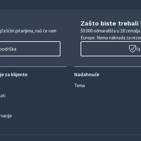
Zašto biste trebali
ajčešćim pitanjima, naš će vam
50.000 odmarališta u 18 zemalja
Europe. Nema naknada za rezer
 podrška
Iz
e za klijente
Nadahnuće
Tema
ati
rvacije