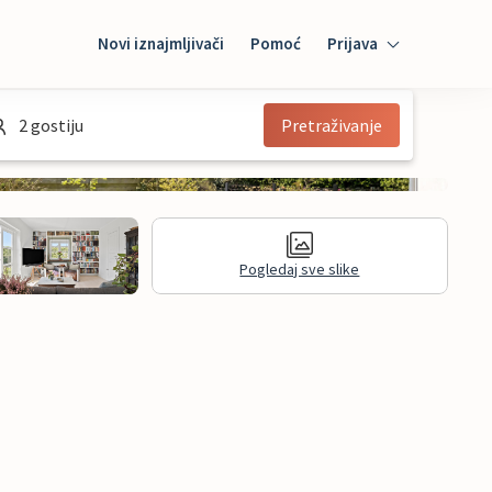
Novi iznajmljivači
Pomoć
Prijava
Prijava
2 gostiju
Pretraživanje
Mybooking
Iznajmljivač
Pogledaj sve slike