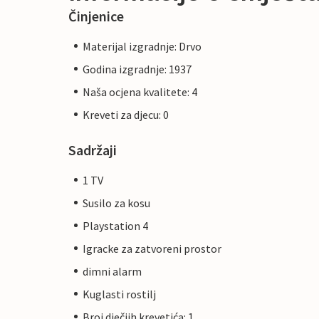
Činjenice
Materijal izgradnje: Drvo
Godina izgradnje: 1937
Naša ocjena kvalitete: 4
Kreveti za djecu: 0
Sadržaji
1 TV
Susilo za kosu
Playstation 4
Igracke za zatvoreni prostor
dimni alarm
Kuglasti rostilj
Broj dječjih krevetića: 1