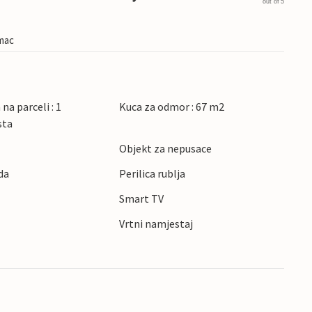
out of 5
imac
na parceli : 1
Kuca za odmor : 67 m2
sta
Objekt za nepusace
da
Perilica rublja
Smart TV
Vrtni namjestaj