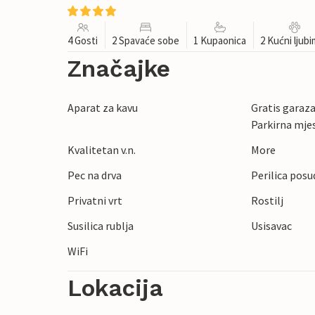
4 Gosti
2 Spavaće sobe
1 Kupaonica
2 Kućni ljub
Značajke
Aparat za kavu
Gratis garaza 
Parkirna mje
Kvalitetan v.n.
More
Pec na drva
Perilica posu
Privatni vrt
Rostilj
Susilica rublja
Usisavac
WiFi
Lokacija