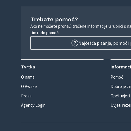
Trebate pomoć?
Ako ne možete pronaći tražene informacije u rubrici s n
tim rado pomoći.
Najčešća pitanja, pomoć i
Tvrtka
Informacij
O nama
Pomoć
O Awaze
Dobro je zn
Press
Opći uvjeti
Agency Login
Uvjeti reze