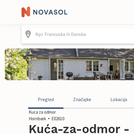
Pregled
Značajke
Lokacija
Kuca za odmor
Hornbæk
E02610
Kuća-za-odmor -