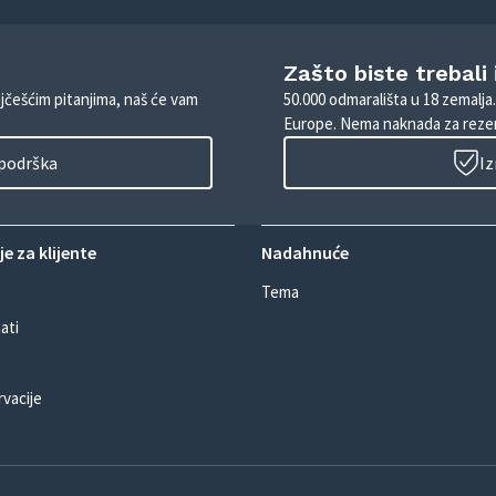
Zašto biste trebali
ajčešćim pitanjima, naš će vam
50.000 odmarališta u 18 zemalja
Europe. Nema naknada za rezer
 podrška
Iz
e za klijente
Nadahnuće
Tema
ati
rvacije