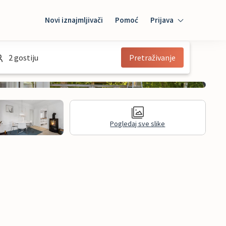
Novi iznajmljivači
Pomoć
Prijava
Prijava
2 gostiju
Pretraživanje
Mybooking
Iznajmljivač
Pogledaj sve slike