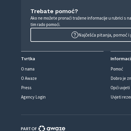
Trebate pomoć?
Ako ne možete pronaći tražene informacije u rubrici s n
tim rado pomoći.
Najčešća pitanja, pomoć i
Tvrtka
Informacij
O nama
Pomoć
O Awaze
Dobro je zn
Press
Opći uvjeti
Agency Login
Uvjeti reze