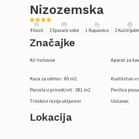
Nizozemska
4 Gosti
2 Spavaće sobe
1 Kupaonica
2 Kućni ljub
Značajke
All Inclusive
Aparat za ka
Kuca za odmor : 60 m2
Kvalitetan v.n
Parcela u prirodi/vrt : 381 m2
Perilica posu
Troskovi rezija ukljuceni
Usisavac
Lokacija