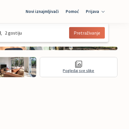
Novi iznajmljivači
Pomoć
Prijava
Prijava
2 gostiju
Pretraživanje
Mybooking
Iznajmljivač
Pogledaj sve slike