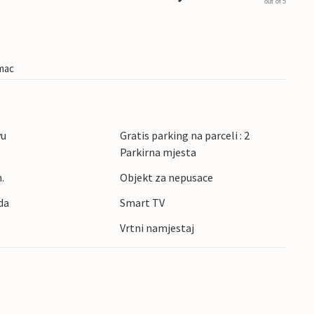
out of 5
imac
vu
Gratis parking na parceli : 2
Parkirna mjesta
.
Objekt za nepusace
da
Smart TV
Vrtni namjestaj