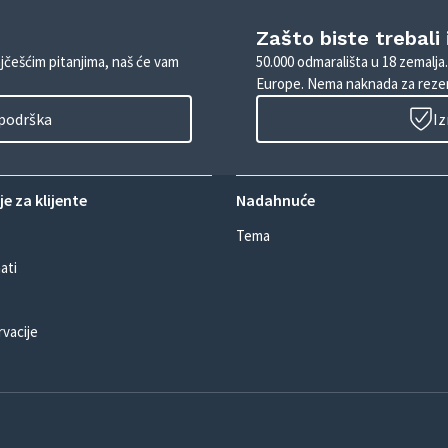
Zašto biste trebali
ajčešćim pitanjima, naš će vam
50.000 odmarališta u 18 zemalja
Europe. Nema naknada za rezer
 podrška
Iz
e za klijente
Nadahnuće
Tema
ati
rvacije