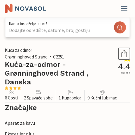
Kamo biste željeli otići?
Dodajte odredište, datume, broj gostiju
1 / 26
Kuca za odmor
Grønninghoved Strand
C2251
Kuća-za-odmor -
4.4
Grønninghoved Strand ,
out of 5
Danska
6 Gosti
2 Spavaće sobe
1 Kupaonica
0 Kućni ljubimac
Značajke
Aparat za kavu
Eksterijer plus