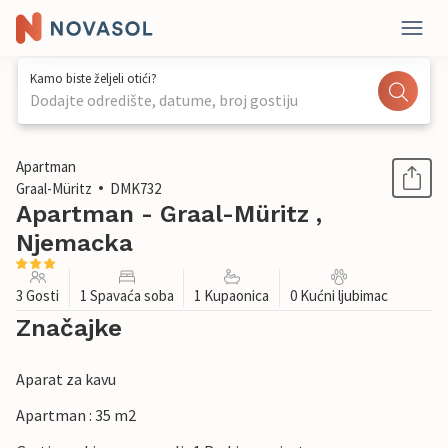
Kamo biste željeli otići?
Dodajte odredište, datume, broj gostiju
1 / 15
Apartman
Graal-Müritz
DMK732
Apartman - Graal-Müritz ,
Njemacka
3 Gosti
1 Spavaća soba
1 Kupaonica
0 Kućni ljubimac
Značajke
Aparat za kavu
Apartman : 35 m2