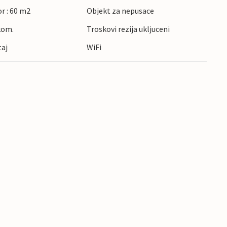
r : 60 m2
Objekt za nepusace
kom.
Troskovi rezija ukljuceni
taj
WiFi