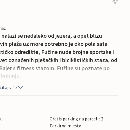
out of
5
imac
alazi se nedaleko od jezera, a opet blizu
prvih plaža uz more potrebno je oko pola sata
ičko odredište, Fužine nude brojne sportske i
vet označenih pješačkih i biciklističkih staza, od
a Bajer s fitness stazom. Fužine su poznate po
 kuhinju.
itaj više
vu
Gratis parking na parceli : 2
Parkirna mjesta