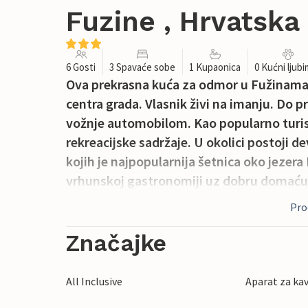
Fuzine , Hrvatska
6 Gosti
3 Spavaće sobe
1 Kupaonica
0 Kućni ljub
Ova prekrasna kuća za odmor u Fužinama n
centra grada. Vlasnik živi na imanju. Do 
vožnje automobilom. Kao popularno turist
rekreacijske sadržaje. U okolici postoji de
kojih je najpopularnija šetnica oko jezer
vrhunskoj gastronomiji uz dobru domaću
Proč
Značajke
All Inclusive
Aparat za ka