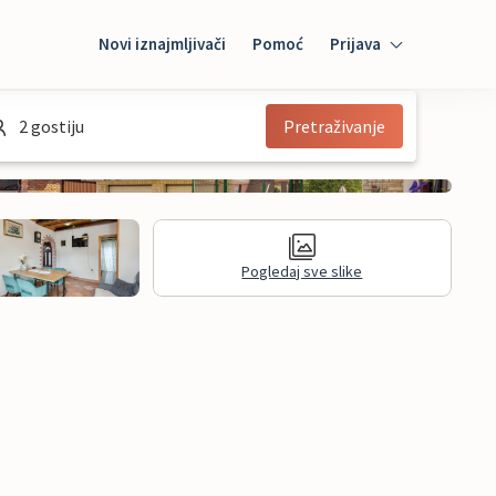
Novi iznajmljivači
Pomoć
Prijava
Prijava
2 gostiju
Pretraživanje
Mybooking
Iznajmljivač
Pogledaj sve slike