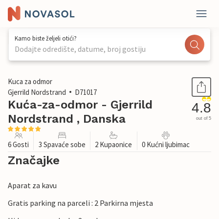
Kamo biste željeli otići?
Dodajte odredište, datume, broj gostiju
1 / 30
Kuca za odmor
Gjerrild Nordstrand
D71017
Kuća-za-odmor - Gjerrild
4.8
Nordstrand , Danska
out of 5
6 Gosti
3 Spavaće sobe
2 Kupaonice
0 Kućni ljubimac
Značajke
Aparat za kavu
Gratis parking na parceli : 2 Parkirna mjesta