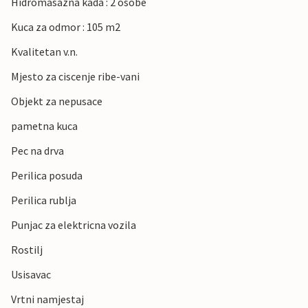
Hidromasazna kada : 2 osobe
Kuca za odmor : 105 m2
Kvalitetan v.n.
Mjesto za ciscenje ribe-vani
Objekt za nepusace
pametna kuca
Pec na drva
Perilica posuda
Perilica rublja
Punjac za elektricna vozila
Rostilj
Usisavac
Vrtni namjestaj