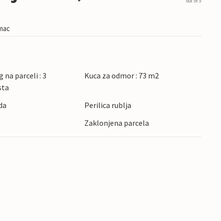
out of 5
imac
 na parceli : 3
Kuca za odmor : 73 m2
sta
da
Perilica rublja
Zaklonjena parcela