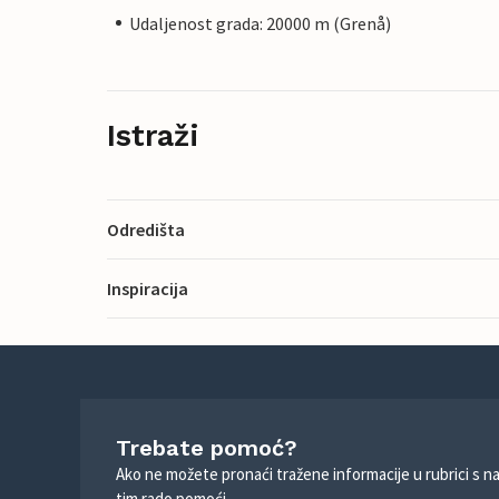
Udaljenost grada: 20000 m (Grenå)
Istraži
Odredišta
Inspiracija
Trebate pomoć?
Ako ne možete pronaći tražene informacije u rubrici s n
tim rado pomoći.