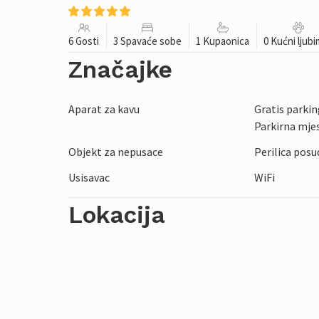
6 Gosti
3 Spavaće sobe
1 Kupaonica
0 Kućni ljub
Značajke
Aparat za kavu
Gratis parking
Parkirna mje
Objekt za nepusace
Perilica posu
Usisavac
WiFi
Lokacija