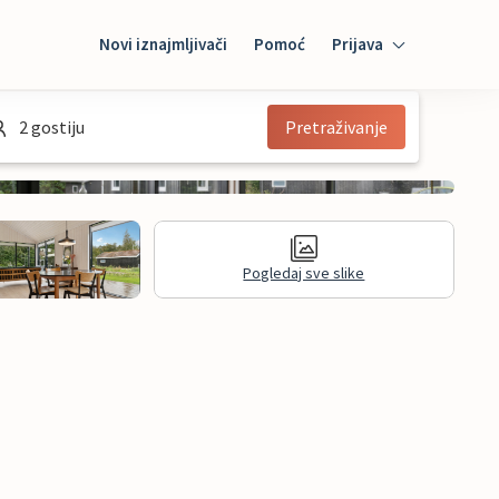
Novi iznajmljivači
Pomoć
Prijava
Prijava
2 gostiju
Pretraživanje
Mybooking
Iznajmljivač
Pogledaj sve slike