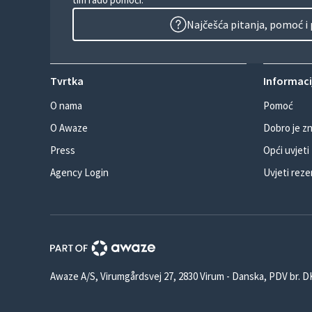
Najčešća pitanja, pomoć i
Tvrtka
Informacij
O nama
Pomoć
O Awaze
Dobro je zn
Press
Opći uvjeti
Agency Login
Uvjeti reze
Awaze A/S, Virumgårdsvej 27, 2830 Virum - Danska, PDV br. 