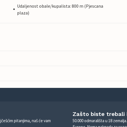
Udaljenost obale/kupalista: 800 m (Pjescana
plaza)
Zašto biste trebali
ajčešćim pitanjima, naš će vam
50.000 odmarališta u 18 zemalja
Europe. Nema naknada za rezer