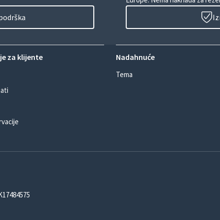
 podrška
Iz
e za klijente
Nadahnuće
Tema
ati
rvacije
DK17484575