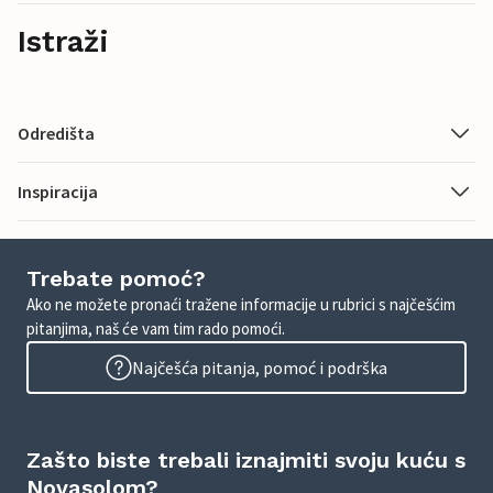
Istraži
Odredišta
Inspiracija
Trebate pomoć?
Ako ne možete pronaći tražene informacije u rubrici s najčešćim
pitanjima, naš će vam tim rado pomoći.
Najčešća pitanja, pomoć i podrška
Zašto biste trebali iznajmiti svoju kuću s
Novasolom?