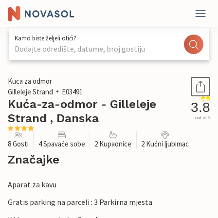
Kamo biste željeli otići?
Dodajte odredište, datume, broj gostiju
1 / 28
Kuca za odmor
Gilleleje Strand
E03491
Kuća-za-odmor - Gilleleje
3.8
Strand , Danska
out of 5
8 Gosti
4 Spavaće sobe
2 Kupaonice
2 Kućni ljubimac
Značajke
Aparat za kavu
Gratis parking na parceli : 3 Parkirna mjesta