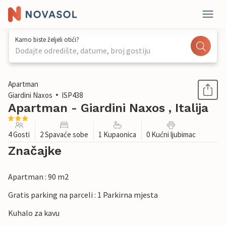
Kamo biste željeli otići?
Dodajte odredište, datume, broj gostiju
1 / 28
Apartman
Giardini Naxos
ISP438
Apartman - Giardini Naxos , Italija
4 Gosti
2 Spavaće sobe
1 Kupaonica
0 Kućni ljubimac
Značajke
Apartman : 90 m2
Gratis parking na parceli : 1 Parkirna mjesta
Kuhalo za kavu