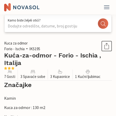
Kamo biste željeli otići?
Dodajte odredište, datume, broj gostiju
1 / 20
Kuca za odmor
Forio - Ischia
IKS195
Kuća-za-odmor - Forio - Ischia ,
Italija
7 Gosti
3 Spavaće sobe
3 Kupaonice
1 Kućni ljubimac
Značajke
Kamin
Kuca za odmor : 130 m2