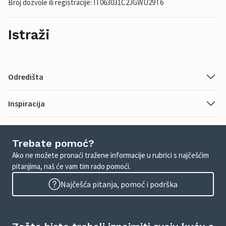
Broj dozvole ili registracije: IT063031C2JGWU29T6
Istraži
Odredišta
Inspiracija
Trebate pomoć?
Ako ne možete pronaći tražene informacije u rubrici s najčešćim
pitanjima, naš će vam tim rado pomoći.
Najčešća pitanja, pomoć i podrška