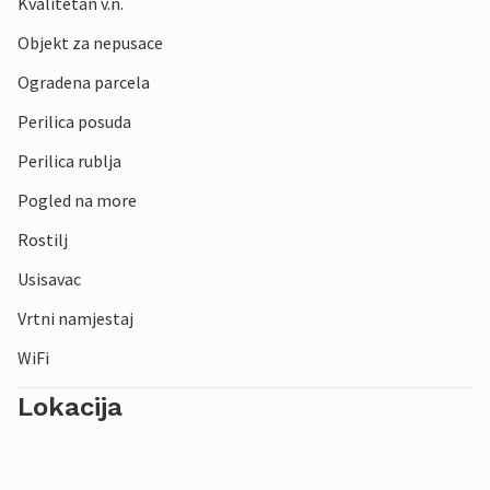
Kvalitetan v.n.
Objekt za nepusace
Ogradena parcela
Perilica posuda
Perilica rublja
Pogled na more
Rostilj
Usisavac
Vrtni namjestaj
WiFi
Lokacija