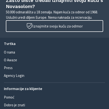
Zašto biste trebali iznajmiti svoju kuću s
Novasolom?
50.000 odmarališta u 18 zemalja. Najam kuća za odmor od 1968.
Uslužni uredi diljem Europe. Nema naknada za rezervaciju.
Iznajmite svoju kuću za odmor
Tvrtka
O nama
O Awaze
Press
Agency Login
Informacije za klijente
Pomoć
Dobro je znati