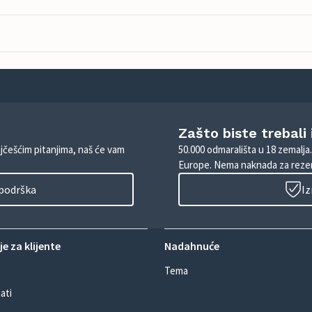
Zašto biste trebali
ajčešćim pitanjima, naš će vam
50.000 odmarališta u 18 zemalja
Europe. Nema naknada za rezer
 podrška
Iz
e za klijente
Nadahnuće
Tema
ati