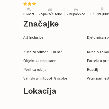
8 Gosti
2 Spavaće sobe
2 Kupaonice
1 Kućni ljub
Značajke
All Inclusive
Djelomican 
Kuca za odmor : 130 m2
Kuhalo za ka
Objekt za nepusace
Parcela u pri
Perilica rublja
Rostilj
Vanjski whirlpool : 8 osobe
Vrtni namjes
Lokacija