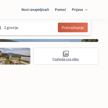
Novi iznajmljivači
Pomoć
Prijava
Prijava
2 gostiju
Pretraživanje
Mybooking
Iznajmljivač
Pogledaj sve slike
informacije