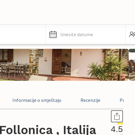
Unesite datume
Informacije o smještaju
Recenzije
Pravne 
llonica , Italija
4.5