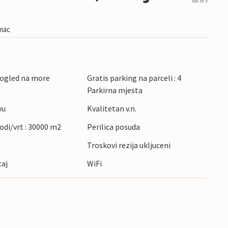
out of 5
imac
pogled na more
Gratis parking na parceli : 4
Parkirna mjesta
vu
Kvalitetan v.n.
rodi/vrt : 30000 m2
Perilica posuda
Troskovi rezija ukljuceni
taj
WiFi