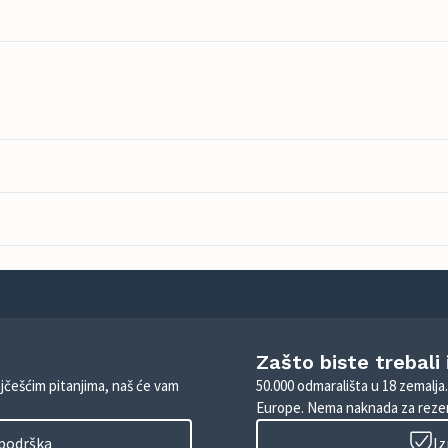
Zašto biste trebali
ajčešćim pitanjima, naš će vam
50.000 odmarališta u 18 zemalja
Europe. Nema naknada za rezer
 podrška
Iz