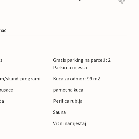
out of
5
imac
us
Gratis parking na parceli : 2
Parkirna mjesta
em/skand. programi
Kuca za odmor : 99 m2
pusace
pametna kuca
da
Perilica rublja
Sauna
Vrtni namjestaj