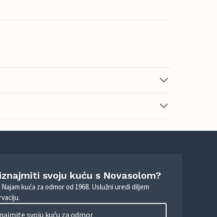
 iznajmiti svoju kuću s Novasolom?
. Najam kuća za odmor od 1968. Uslužni uredi diljem
vaciju.
najmite svoju kuću za odmor