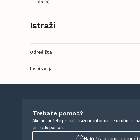
plaza)
Istraži
Odredišta
Inspiracija
Trebate pomoć?
Ako ne možete pronaći tražene informacije u rubrici s n
tim rado pomoći.
Najčešća pitanja, pomoć i