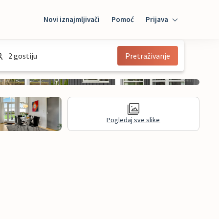
Novi iznajmljivači
Pomoć
Prijava
Prijava
2 gostiju
Pretraživanje
Mybooking
Iznajmljivač
Pogledaj sve slike