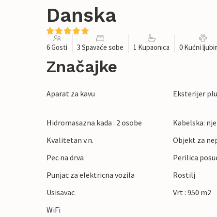
Danska
6 Gosti
3 Spavaće sobe
1 Kupaonica
0 Kućni ljub
Značajke
Aparat za kavu
Eksterijer pl
Hidromasazna kada : 2 osobe
Kabelska: nj
Kvalitetan v.n.
Objekt za ne
Pec na drva
Perilica posu
Punjac za elektricna vozila
Rostilj
Usisavac
Vrt : 950 m2
WiFi