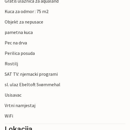
Gratis ulaznica za aqualand
Kuca za odmor : 75 m2
Objekt za nepusace
pametna kuca
Pec na drva
Perilica posuda
Rostilj
SAT TV: njemacki programi
sl. ulaz Ebeltoft Svømmehal
Usisavac
Vrtni namjestaj
WiFi
Lokacija