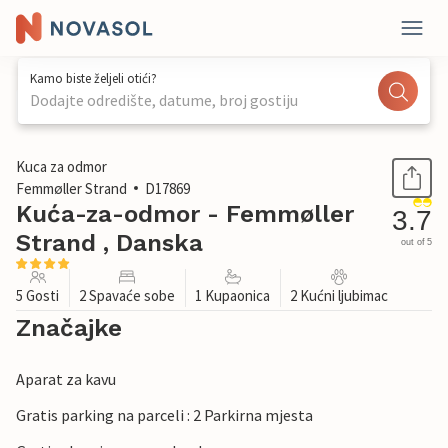
Kamo biste željeli otići?
Dodajte odredište, datume, broj gostiju
1 / 31
Kuca za odmor
Femmøller Strand
D17869
Kuća-za-odmor - Femmøller
3.7
Strand , Danska
out of 5
5 Gosti
2 Spavaće sobe
1 Kupaonica
2 Kućni ljubimac
Značajke
Aparat za kavu
Gratis parking na parceli : 2 Parkirna mjesta