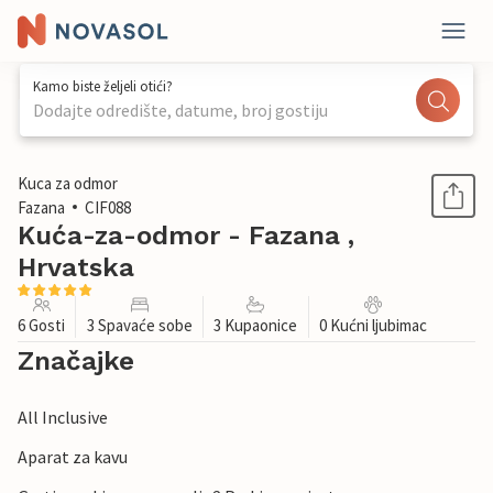
Kamo biste željeli otići?
Dodajte odredište, datume, broj gostiju
1 / 28
Kuca za odmor
Fazana
CIF088
Kuća-za-odmor - Fazana ,
Hrvatska
6 Gosti
3 Spavaće sobe
3 Kupaonice
0 Kućni ljubimac
Značajke
All Inclusive
Aparat za kavu