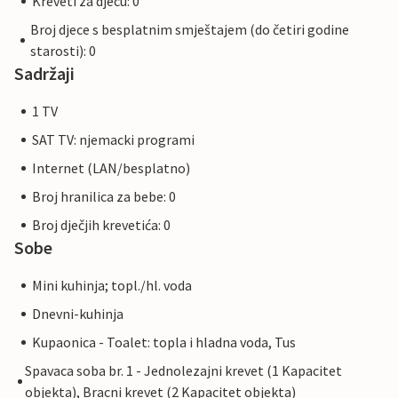
Kreveti za djecu: 0
Broj djece s besplatnim smještajem (do četiri godine
starosti): 0
Sadržaji
1 TV
SAT TV: njemacki programi
Internet (LAN/besplatno)
Broj hranilica za bebe: 0
Broj dječjih krevetića: 0
Sobe
Mini kuhinja; topl./hl. voda
Dnevni-kuhinja
Kupaonica - Toalet: topla i hladna voda, Tus
Spavaca soba br. 1 - Jednolezajni krevet (1 Kapacitet
objekta), Bracni krevet (2 Kapacitet objekta)