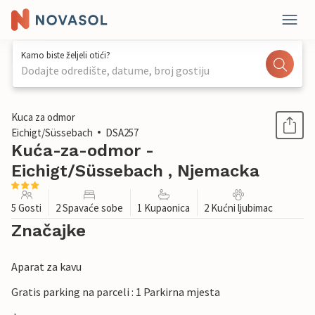
Kamo biste željeli otići?
Dodajte odredište, datume, broj gostiju
1 / 11
Kuca za odmor
Eichigt/Süssebach
DSA257
Kuća-za-odmor -
Eichigt/Süssebach , Njemacka
5 Gosti
2 Spavaće sobe
1 Kupaonica
2 Kućni ljubimac
Značajke
Aparat za kavu
Gratis parking na parceli : 1 Parkirna mjesta