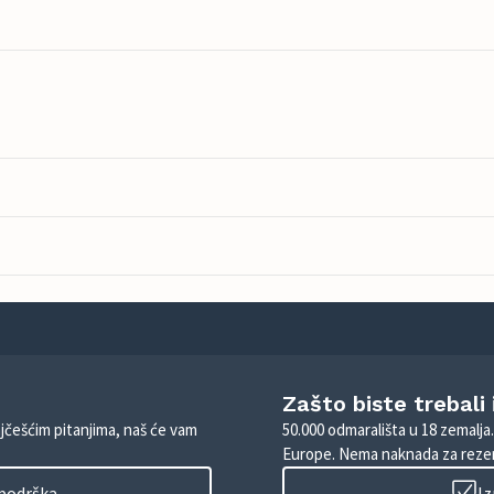
Zašto biste trebali
ajčešćim pitanjima, naš će vam
50.000 odmarališta u 18 zemalja
Europe. Nema naknada za rezer
 podrška
Iz