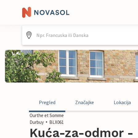
Pregled
Značajke
Lokacija
Ourthe et Somme
Durbuy
BLX061
Kuća-za-odmor - D