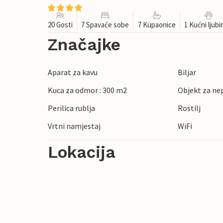
20 Gosti
7 Spavaće sobe
7 Kupaonice
1 Kućni ljub
Značajke
Aparat za kavu
Biljar
Kuca za odmor : 300 m2
Objekt za ne
Perilica rublja
Rostilj
Vrtni namjestaj
WiFi
Lokacija