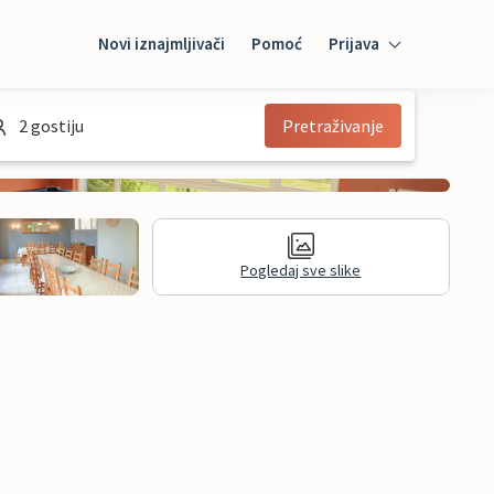
Novi iznajmljivači
Pomoć
Prijava
Prijava
2 gostiju
Pretraživanje
Mybooking
Iznajmljivač
Pogledaj sve slike