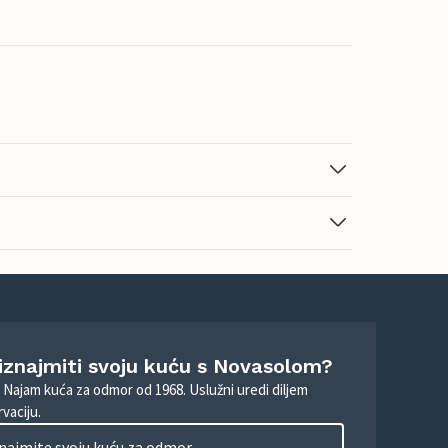
 iznajmiti svoju kuću s Novasolom?
. Najam kuća za odmor od 1968. Uslužni uredi diljem
vaciju.
najmite svoju kuću za odmor