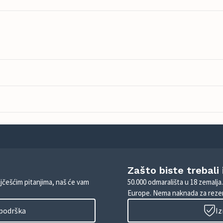
Zašto biste trebali
ajčešćim pitanjima, naš će vam
50.000 odmarališta u 18 zemalja
Europe. Nema naknada za rezer
 podrška
Iz