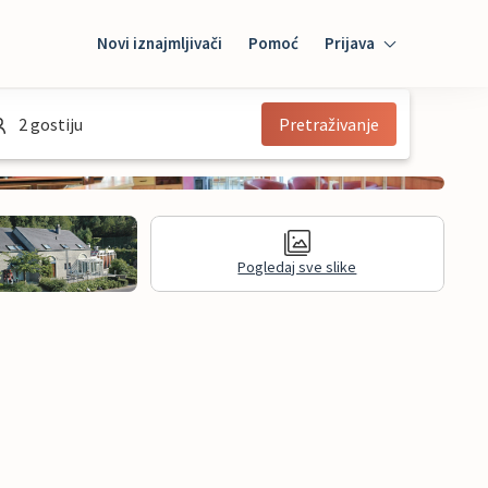
Novi iznajmljivači
Pomoć
Prijava
Prijava
2 gostiju
Pretraživanje
Mybooking
Iznajmljivač
Pogledaj sve slike