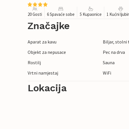
20 Gosti
6 Spavaće sobe
5 Kupaonice
1 Kućni ljub
Značajke
Aparat za kavu
Biljar, stolni
Objekt za nepusace
Pec na drva
Rostilj
Sauna
Vrtni namjestaj
WiFi
Lokacija