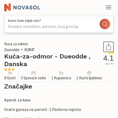
Kamo biste željeli otići?
Dodajte odredište, datume, broj gostiju
1 / 21
Kuca za odmor
Dueodde
I62847
Kuća-za-odmor - Dueodde ,
4.1
Danska
out of 5
6 Gosti
3 Spavaće sobe
1 Kupaonica
1 Kućni ljubimac
Značajke
Aparat za kavu
Gratis garaza na parceli : 2 Parkirna mjesta