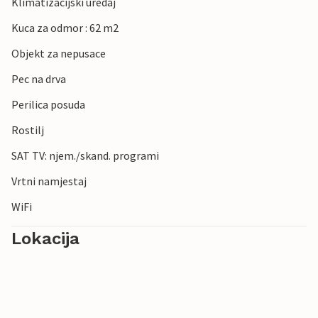
Klimatizacijski uredaj
Kuca za odmor : 62 m2
Objekt za nepusace
Pec na drva
Perilica posuda
Rostilj
SAT TV: njem./skand. programi
Vrtni namjestaj
WiFi
Lokacija