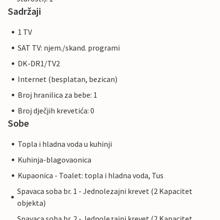
Sadržaji
1 TV
SAT TV: njem./skand. programi
DK-DR1/TV2
Internet (besplatan, bezican)
Broj hranilica za bebe: 1
Broj dječjih krevetića: 0
Sobe
Topla i hladna voda u kuhinji
Kuhinja-blagovaonica
Kupaonica - Toalet: topla i hladna voda, Tus
Spavaca soba br. 1 - Jednolezajni krevet (2 Kapacitet
objekta)
Spavaca soba br. 2 - Jednolezajni krevet (2 Kapacitet