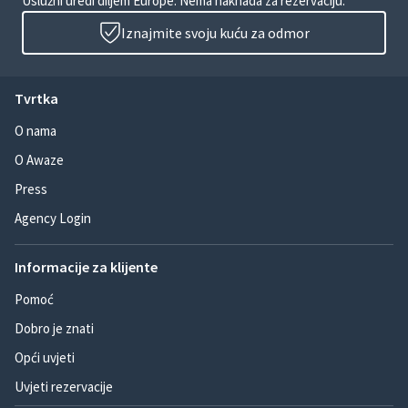
Uslužni uredi diljem Europe. Nema naknada za rezervaciju.
Iznajmite svoju kuću za odmor
Tvrtka
O nama
O Awaze
Press
Agency Login
Informacije za klijente
Pomoć
Dobro je znati
Opći uvjeti
Uvjeti rezervacije