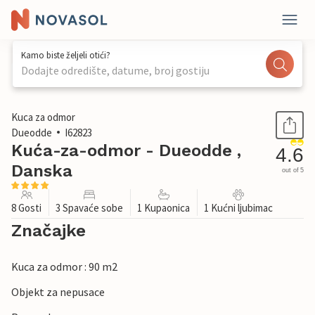
Kamo biste željeli otići?
Dodajte odredište, datume, broj gostiju
1 / 27
Kuca za odmor
Dueodde
I62823
Kuća-za-odmor - Dueodde ,
4.6
Danska
out of 5
8 Gosti
3 Spavaće sobe
1 Kupaonica
1 Kućni ljubimac
Značajke
Kuca za odmor : 90 m2
Objekt za nepusace