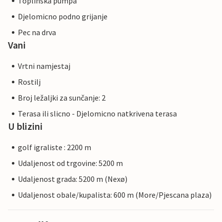
Toplinska pumpa
Djelomicno podno grijanje
Pec na drva
Vani
Vrtni namjestaj
Rostilj
Broj ležaljki za sunčanje: 2
Terasa ili slicno - Djelomicno natkrivena terasa
U blizini
golf igraliste : 2200 m
Udaljenost od trgovine: 5200 m
Udaljenost grada: 5200 m (Nexø)
Udaljenost obale/kupalista: 600 m (More/Pjescana plaza)