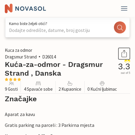
Kamo biste željeli otići?
Dodajte odredište, datume, broj gostiju
1 / 31
Kuca za odmor
Dragsmur Strand
D26014
Kuća-za-odmor - Dragsmur
3.3
Strand , Danska
out of 5
9 Gosti
4 Spavaće sobe
2 Kupaonice
0 Kućni ljubimac
Značajke
Aparat za kavu
Gratis parking na parceli : 3 Parkirna mjesta