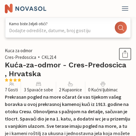
Kamo biste željeli otići?
Dodajte odredište, datume, broj gostiju
1 / 51
Kuca za odmor
Cres-Predoscica
CKL214
Kuća-za-odmor - Cres-Predoscica
, Hrvatska
7 Gosti
3 Spavaće sobe
2 Kupaonice
0 Kućni ljubimac
Prekrasan pogled na more očarat će vas tijekom vašeg
boravka u ovoj prekrasnoj kamenoj kući iz 1913. godine na
otoku Cresu. Obnovljena s pažnjom na detalje, sačuvan je
tlocrt. Spavaći dio je na 1. katu, a dodatni wc je u prizemlju
s vanjskim ulazom. Sve terase imaju pogled na more, a tu
je i kameni roštilj za ukusna i jednostavna jela koja možete