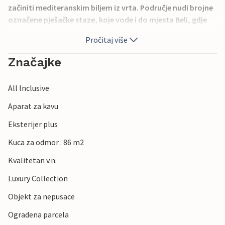
začiniti mediteranskim biljem iz vrta. Područje nudi brojne
označene pješačke staze, koje vode i do mjesta Beli, gdje
možete posjetiti istraživački centar za zaštitu prirode i
Pročitaj više
bjeloglavih supova, ili se okušati u zip lineu preko
prekrasnog zaljeva. Želite li provesti odmor daleko od
Značajke
gradske vreve, u mediteranskom mjestu s malo mještana,
gdje kao da je vrijeme stalo, onda je ova kuća pravi izbor.
All Inclusive
Aparat za kavu
Eksterijer plus
Kuca za odmor : 86 m2
Kvalitetan v.n.
Luxury Collection
Objekt za nepusace
Ogradena parcela