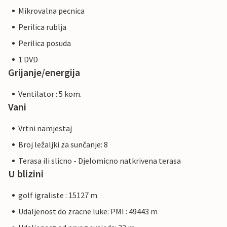
Mikrovalna pecnica
Perilica rublja
Perilica posuda
1 DVD
Grijanje/energija
Ventilator : 5 kom.
Vani
Vrtni namjestaj
Broj ležaljki za sunčanje: 8
Terasa ili slicno - Djelomicno natkrivena terasa
U blizini
golf igraliste : 15127 m
Udaljenost do zracne luke: PMI : 49443 m