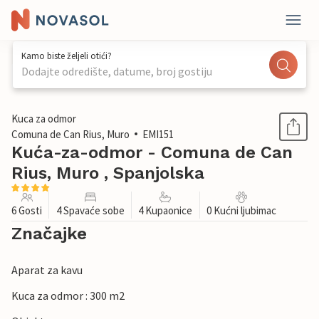
Kamo biste željeli otići?
Dodajte odredište, datume, broj gostiju
1 / 37
Kuca za odmor
Comuna de Can Rius, Muro
EMI151
Kuća-za-odmor - Comuna de Can
Rius, Muro , Spanjolska
6 Gosti
4 Spavaće sobe
4 Kupaonice
0 Kućni ljubimac
Značajke
Aparat za kavu
Kuca za odmor : 300 m2