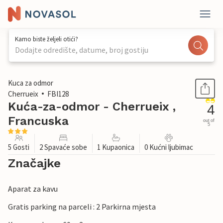
Kamo biste željeli otići?
Dodajte odredište, datume, broj gostiju
1 / 25
Kuca za odmor
Cherrueix
FBI128
Kuća-za-odmor - Cherrueix ,
4
Francuska
out of
5
5 Gosti
2 Spavaće sobe
1 Kupaonica
0 Kućni ljubimac
Značajke
Aparat za kavu
Gratis parking na parceli : 2 Parkirna mjesta