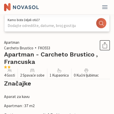
Kamo biste željeli otići?
Dodajte odredište, datume, broj gostiju
1 / 15
Apartman
Carcheto Brustico
FKO553
Apartman - Carcheto Brustico ,
Francuska
4 Gosti
2 Spavaće sobe
1 Kupaonica
0 Kućni ljubimac
Značajke
Aparat za kavu
Apartman : 37 m2