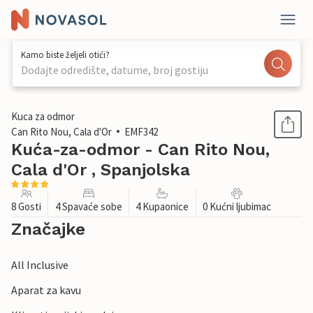
Kamo biste željeli otići?
Dodajte odredište, datume, broj gostiju
1 / 57
Kuca za odmor
Can Rito Nou, Cala d'Or
EMF342
Kuća-za-odmor - Can Rito Nou,
Cala d'Or , Spanjolska
8 Gosti
4 Spavaće sobe
4 Kupaonice
0 Kućni ljubimac
Značajke
All Inclusive
Aparat za kavu