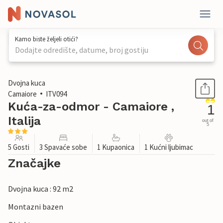
Kamo biste željeli otići?
Dodajte odredište, datume, broj gostiju
1 / 30
Dvojna kuca
Camaiore
ITV094
Kuća-za-odmor - Camaiore ,
1
Italija
out of
5
5 Gosti
3 Spavaće sobe
1 Kupaonica
1 Kućni ljubimac
Značajke
Dvojna kuca : 92 m2
Montazni bazen