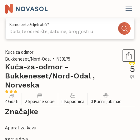
Kamo biste željeli otići?
Dodajte odredište, datume, broj gostiju
1 / 12
Kuca za odmor
Bukkeneset/Nord-Odal
N30175
Kuća-za-odmor -
5
Bukkeneset/Nord-Odal ,
out
of 5
Norveska
4 Gosti
2 Spavaće sobe
1 Kupaonica
0 Kućni ljubimac
Značajke
Aparat za kavu
gartis drva