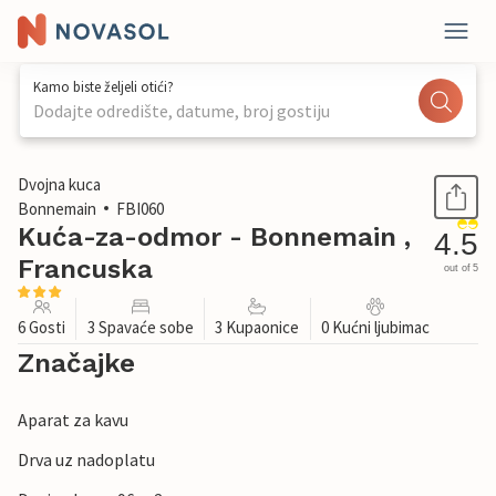
Kamo biste željeli otići?
Dodajte odredište, datume, broj gostiju
1 / 29
Dvojna kuca
Bonnemain
FBI060
Kuća-za-odmor - Bonnemain ,
4.5
Francuska
out of 5
6 Gosti
3 Spavaće sobe
3 Kupaonice
0 Kućni ljubimac
Značajke
Aparat za kavu
Drva uz nadoplatu