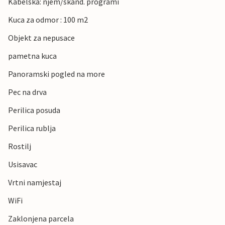
Kabelska: njem/skand. programi
Kuca za odmor : 100 m2
Objekt za nepusace
pametna kuca
Panoramski pogled na more
Pec na drva
Perilica posuda
Perilica rublja
Rostilj
Usisavac
Vrtni namjestaj
WiFi
Zaklonjena parcela