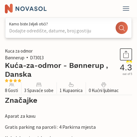
Kamo biste željeli otići?
Dodajte odredište, datume, broj gostiju
1 / 28
Kuca za odmor
Bønnerup
D73013
Kuća-za-odmor - Bønnerup ,
4.3
Danska
out of 5
8 Gosti
3 Spavaće sobe
1 Kupaonica
0 Kućni ljubimac
Značajke
Aparat za kavu
Gratis parking na parceli : 4 Parkirna mjesta