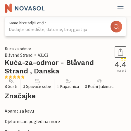
Kamo biste željeli otići?
Dodajte odredište, datume, broj gostiju
1 / 32
Kuca za odmor
Blåvand Strand
A3103
Kuća-za-odmor - Blåvand
4.4
Strand , Danska
out of 5
8 Gosti
3 Spavaće sobe
1 Kupaonica
0 Kućni ljubimac
Značajke
Aparat za kavu
Djelomican pogled na more