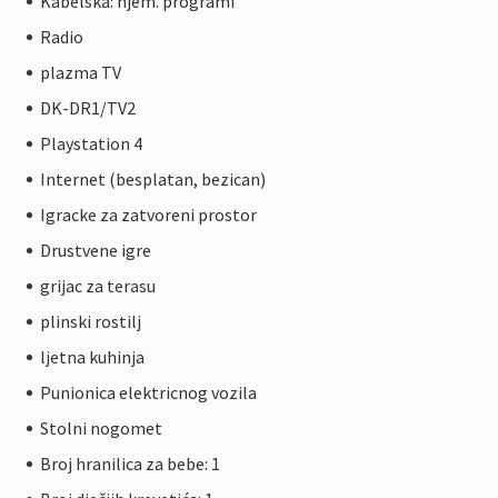
Kabelska: njem. programi
Radio
plazma TV
DK-DR1/TV2
Playstation 4
Internet (besplatan, bezican)
Igracke za zatvoreni prostor
Drustvene igre
grijac za terasu
plinski rostilj
ljetna kuhinja
Punionica elektricnog vozila
Stolni nogomet
Broj hranilica za bebe: 1