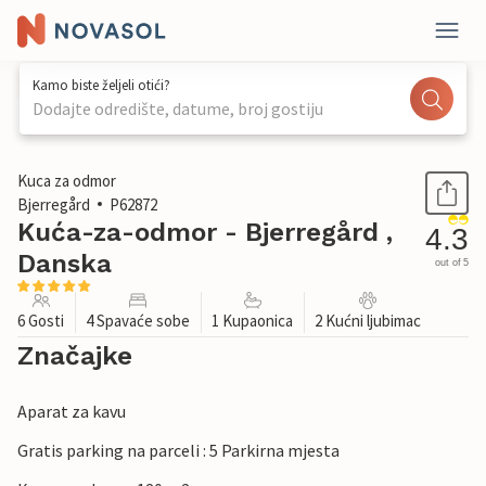
Kamo biste željeli otići?
Dodajte odredište, datume, broj gostiju
1 / 20
Kuca za odmor
Bjerregård
P62872
Kuća-za-odmor - Bjerregård ,
4.3
Danska
out of 5
6 Gosti
4 Spavaće sobe
1 Kupaonica
2 Kućni ljubimac
Značajke
Aparat za kavu
Gratis parking na parceli : 5 Parkirna mjesta