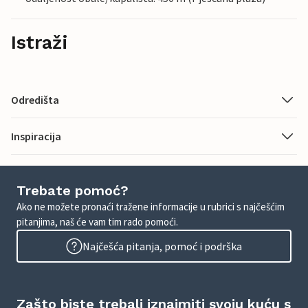
Istraži
Odredišta
Inspiracija
Trebate pomoć?
Ako ne možete pronaći tražene informacije u rubrici s najčešćim
pitanjima, naš će vam tim rado pomoći.
Najčešća pitanja, pomoć i podrška
Zašto biste trebali iznajmiti svoju kuću s