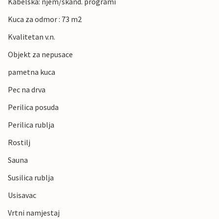
Kabelska: njem/skand. programi
Kuca za odmor : 73 m2
Kvalitetan v.n.
Objekt za nepusace
pametna kuca
Pec na drva
Perilica posuda
Perilica rublja
Rostilj
Sauna
Susilica rublja
Usisavac
Vrtni namjestaj