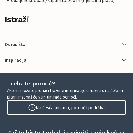
Udaljenost obale/kupalista: 200 m (Pjescana plaza)
Istraži
Odredišta
Inspiracija
Trebate pomoć?
Ako ne možete pronaći tražene informacije u rubrici s najčešćim
pitanjima, naš će vam tim rado pomoći.
Najčešća pitanja, pomoć i podrška
Zašto biste trebali iznajmiti svoju kuću s