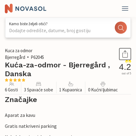
Kamo biste željeli otići?
Dodajte odredište, datume, broj gostiju
1 / 25
Kuca za odmor
Bjerregård
P62045
Kuća-za-odmor - Bjerregård ,
4.2
Danska
out of 5
6 Gosti
3 Spavaće sobe
1 Kupaonica
0 Kućni ljubimac
Značajke
Aparat za kavu
Gratis natkriveni parking