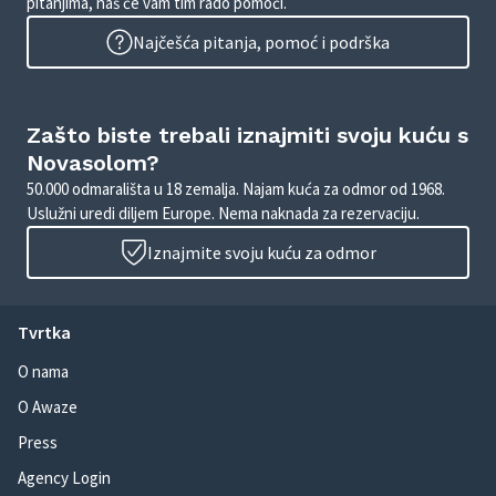
pitanjima, naš će vam tim rado pomoći.
Najčešća pitanja, pomoć i podrška
Zašto biste trebali iznajmiti svoju kuću s
Novasolom?
50.000 odmarališta u 18 zemalja. Najam kuća za odmor od 1968.
Uslužni uredi diljem Europe. Nema naknada za rezervaciju.
Iznajmite svoju kuću za odmor
Tvrtka
O nama
O Awaze
Press
Agency Login