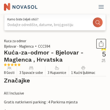
Kamo biste željeli otići?
Dodajte odredište, datume, broj gostiju
1 / 36
Kuca za odmor
Bjelovar - Maglenca
CCC594
Kuća-za-odmor - Bjelovar -
5
Maglenca , Hrvatska
out
of 5
8 Gosti
3 Spavaće sobe
3 Kupaonice
1 Kućni ljubimac
Značajke
All Inclusive
Gratis natkriveni parking : 4 Parkirna mjesta