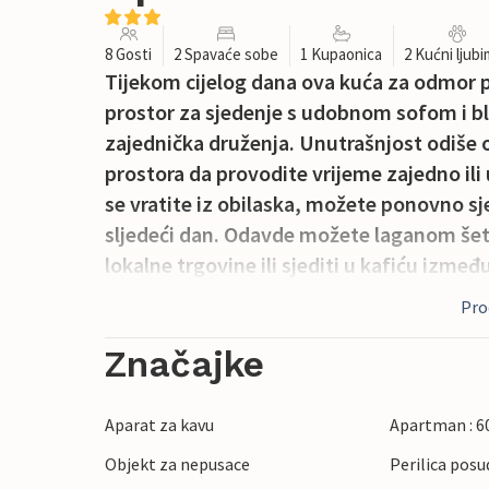
8 Gosti
2 Spavaće sobe
1 Kupaonica
2 Kućni ljub
Tijekom cijelog dana ova kuća za odmor p
prostor za sjedenje s udobnom sofom i bl
zajednička druženja. Unutrašnjost odiš
prostora da provodite vrijeme zajedno ili
se vratite iz obilaska, možete ponovno sje
sljedeći dan. Odavde možete laganom šetn
lokalne trgovine ili sjediti u kafiću izm
Proč
Barth je šarmantan gradić na baltičkoj oba
poluotoka Fischland-Darß-Zingst. Posjetit
Značajke
starom gradskom jezgrom i uživati u vo
idealna za vožnju biciklom, planinarenje,
Aparat za kavu
Apartman : 6
more.
Objekt za nepusace
Perilica posu