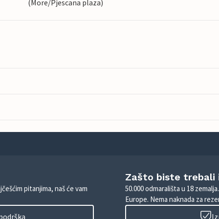
(More/Pjescana plaza)
Zašto biste trebali
ajčešćim pitanjima, naš će vam
50.000 odmarališta u 18 zemalja
Europe. Nema naknada za rezer
 podrška
Iz