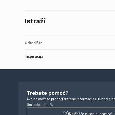
Istraži
Odredišta
Inspiracija
Trebate pomoć?
Ako ne možete pronaći tražene informacije u rubrici s n
tim rado pomoći.
Najčešća pitanja, pomoć i