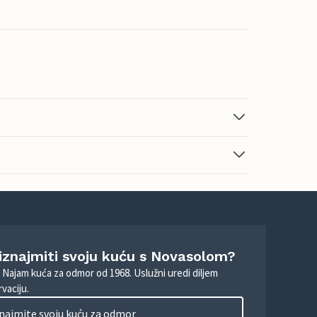
 iznajmiti svoju kuću s Novasolom?
. Najam kuća za odmor od 1968. Uslužni uredi diljem
vaciju.
najmite svoju kuću za odmor