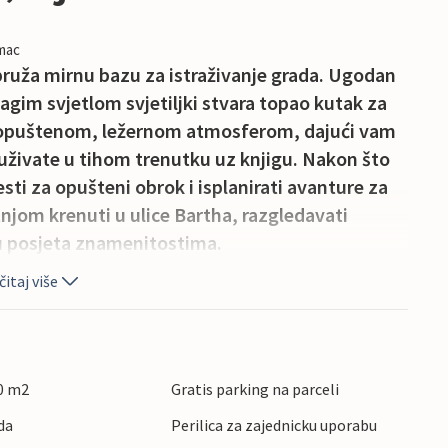
imac
ruža mirnu bazu za istraživanje grada. Ugodan
agim svjetlom svjetiljki stvara topao kutak za
e opuštenom, ležernom atmosferom, dajući vam
 uživate u tihom trenutku uz knjigu. Nakon što
sti za opušteni obrok i isplanirati avanture za
jom krenuti u ulice Bartha, razgledavati
eđu posjeta znamenitostima.
itaj više
li, smješten u blizini prekrasnih laguna i plaža
elji mogu istražiti povijesnu luku, prošetati
žnjama brodom po vodama Boddena. Okolica je
 promatranje ptica i opuštajuće dane uz Baltičko
0 m2
Gratis parking na parceli
da
Perilica za zajednicku uporabu