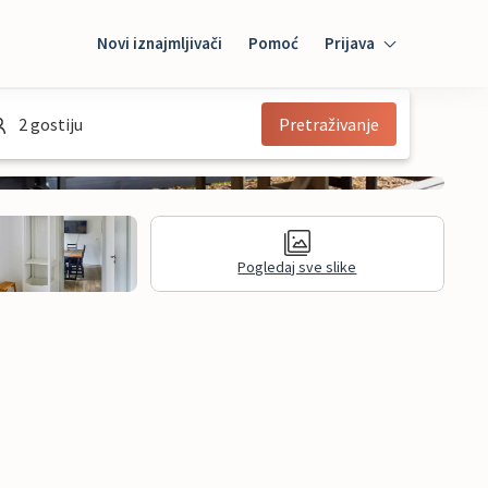
Novi iznajmljivači
Pomoć
Prijava
Prijava
2 gostiju
Pretraživanje
Mybooking
Iznajmljivač
Pogledaj sve slike