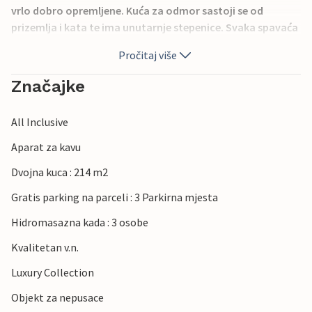
vrlo dobro opremljene. Kuća za odmor sastoji se od
prizemlja i kata te ima unutarnje stepenice. Svaka spavaća
soba ima kupaonicu. Svi dnevni boravci su klimatizirani. Na
Pročitaj više
raspolaganju vam je soba za opuštanje s jacuzzijem. U
lijepom i malom dvorištu nalazi se vanjski bazen s dijelom
Značajke
za malu djecu i opuštanje. Natkrivena terasa s roštiljem i
vrtnim namještajem oduševit će vas.
All Inclusive
Aparat za kavu
Dvojna kuca : 214 m2
Gratis parking na parceli : 3 Parkirna mjesta
Hidromasazna kada : 3 osobe
Kvalitetan v.n.
Luxury Collection
Objekt za nepusace