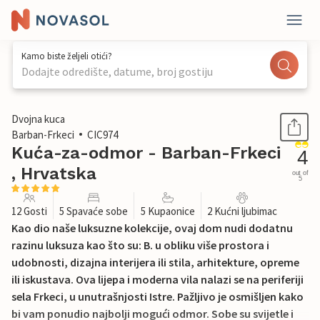
Kamo biste željeli otići?
Dodajte odredište, datume, broj gostiju
1 / 35
Dvojna kuca
Barban-Frkeci
CIC974
Kuća-za-odmor - Barban-Frkeci
4
, Hrvatska
out of
5
12 Gosti
5 Spavaće sobe
5 Kupaonice
2 Kućni ljubimac
Kao dio naše luksuzne kolekcije, ovaj dom nudi dodatnu
razinu luksuza kao što su: B. u obliku više prostora i
udobnosti, dizajna interijera ili stila, arhitekture, opreme
ili iskustava. Ova lijepa i moderna vila nalazi se na periferiji
sela Frkeci, u unutrašnjosti Istre. Pažljivo je osmišljen kako
bi vam ponudio najbolji mogući odmor. Sobe su svijetle i