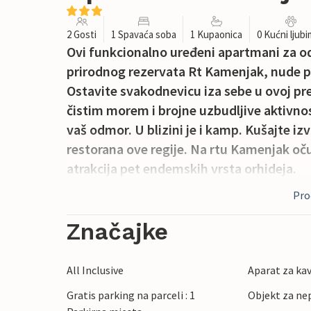
2 Gosti
1 Spavaća soba
1 Kupaonica
0 Kućni ljub
Ovi funkcionalno uređeni apartmani za od
prirodnog rezervata Rt Kamenjak, nude pr
Ostavite svakodnevicu iza sebe u ovoj pre
čistim morem i brojne uzbudljive aktivnos
vaš odmor. U blizini je i kamp. Kušajte 
restorana ove regije. Na rtu Kamenjak oču
atrakcija pet endemskih vrsta orhideja.
Proč
Značajke
All Inclusive
Aparat za ka
Gratis parking na parceli : 1
Objekt za ne