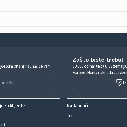
Zašto biste trebali
ajčešćim pitanjima, naš će vam
50.000 odmarališta u 18 zemalja
Europe. Nema naknada za rezer
 podrška
Iz
e za klijente
Nadahnuće
Tema
ati