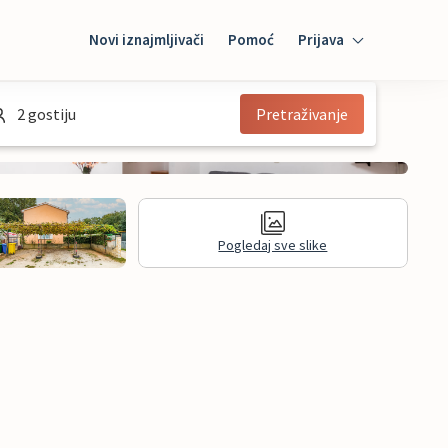
Novi iznajmljivači
Pomoć
Prijava
Prijava
2 gostiju
Pretraživanje
Mybooking
Iznajmljivač
Pogledaj sve slike