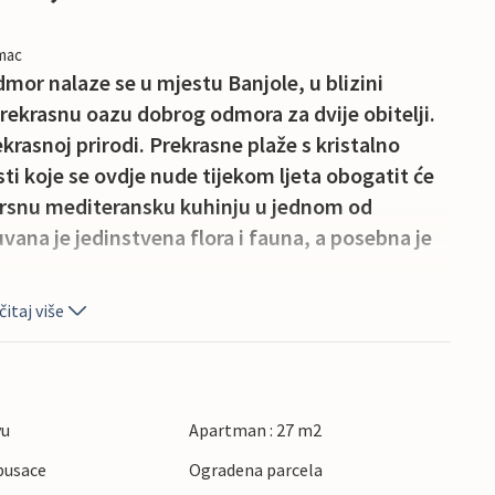
imac
mor nalaze se u mjestu Banjole, u blizini
ekrasnu oazu dobrog odmora za dvije obitelji.
krasnoj prirodi. Prekrasne plaže s kristalno
ti koje se ovdje nude tijekom ljeta obogatit će
izvrsnu mediteransku kuhinju u jednom od
vana je jedinstvena flora i fauna, a posebna je
itaj više
vu
Apartman : 27 m2
pusace
Ogradena parcela