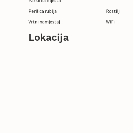
Parkirna mjesta
Perilica rublja
Rostilj
Vrtni namjestaj
WiFi
Lokacija