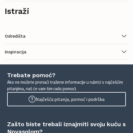
Istraži
Odredišta
Inspiracija
Trebate pomoć?
Ako ne možete pronaći tražene informacije u rubrici s najčešćim
pitanjima, naš će vam tim rado pomoći.
Najčešća pitanja, pomoć i podrška
Zašto biste trebali iznajmiti svoju kuću s
Novasolom?