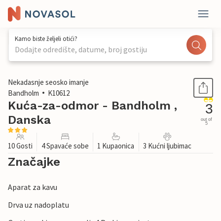
Kamo biste željeli otići?
Dodajte odredište, datume, broj gostiju
1 / 25
Nekadasnje seosko imanje
Bandholm
K10612
Kuća-za-odmor - Bandholm ,
3
Danska
out of
5
10 Gosti
4 Spavaće sobe
1 Kupaonica
3 Kućni ljubimac
Značajke
Aparat za kavu
Drva uz nadoplatu