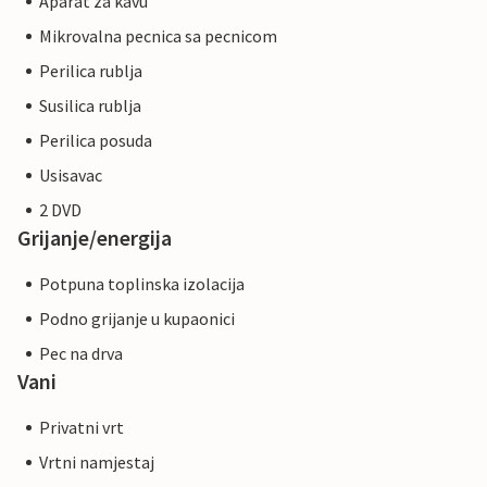
Aparat za kavu
Mikrovalna pecnica sa pecnicom
Perilica rublja
Susilica rublja
Perilica posuda
Usisavac
2 DVD
Grijanje/energija
Potpuna toplinska izolacija
Podno grijanje u kupaonici
Pec na drva
Vani
Privatni vrt
Vrtni namjestaj