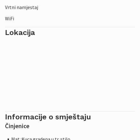
Vrtni namjestaj
WiFi
Lokacija
Informacije o smještaju
Činjenice
Mat.:Kuca gradena u tr. stilo