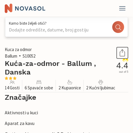
Kamo biste željeli otići?
Dodajte odredište, datume, broj gostiju
1 / 30
Kuca za odmor
Ballum
S10052
Kuća-za-odmor - Ballum ,
4.4
Danska
out of 5
14 Gosti
6 Spavaće sobe
2 Kupaonice
2 Kućni ljubimac
Značajke
Aktivnosti u kuci
Aparat za kavu