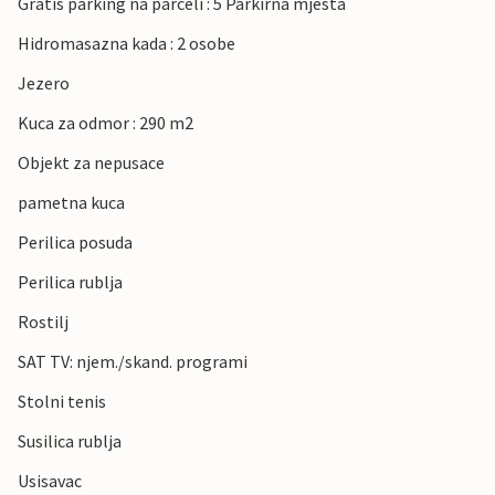
Gratis parking na parceli : 5 Parkirna mjesta
Hidromasazna kada : 2 osobe
Jezero
Kuca za odmor : 290 m2
Objekt za nepusace
pametna kuca
Perilica posuda
Perilica rublja
Rostilj
SAT TV: njem./skand. programi
Stolni tenis
Susilica rublja
Usisavac