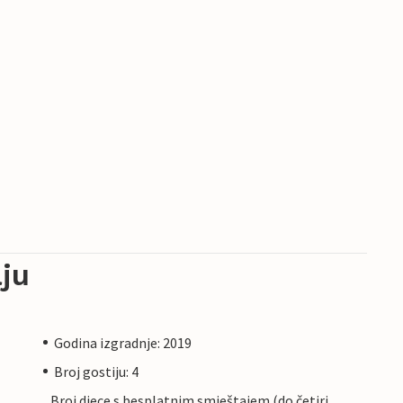
ju
Godina izgradnje: 2019
Broj gostiju: 4
Broj djece s besplatnim smještajem (do četiri