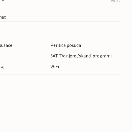
out of 5
imac
pusace
Perilica posuda
SAT TV: njem./skand. programi
taj
WiFi