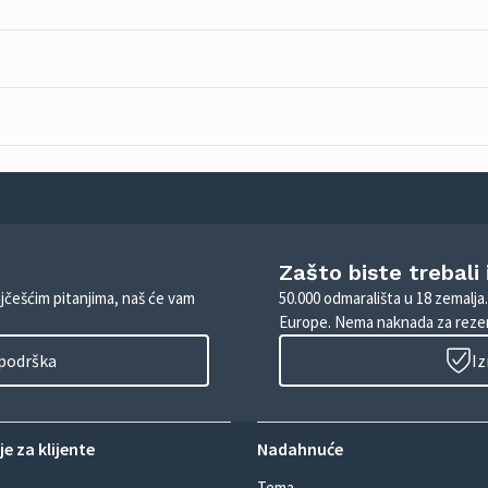
Zašto biste trebali
ajčešćim pitanjima, naš će vam
50.000 odmarališta u 18 zemalja
Europe. Nema naknada za rezer
 podrška
Iz
e za klijente
Nadahnuće
Tema