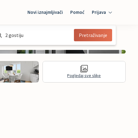
Novi iznajmljivači
Pomoć
Prijava
Prijava
2 gostiju
Pretraživanje
Mybooking
Iznajmljivač
Pogledaj sve slike