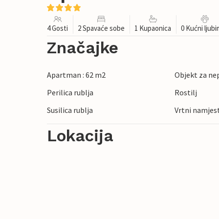
4 Gosti
2 Spavaće sobe
1 Kupaonica
0 Kućni ljub
Značajke
Apartman : 62 m2
Objekt za ne
Perilica rublja
Rostilj
Susilica rublja
Vrtni namjes
Lokacija