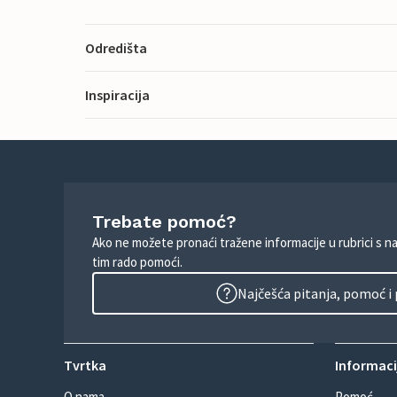
Odredišta
Inspiracija
Trebate pomoć?
Ako ne možete pronaći tražene informacije u rubrici s n
tim rado pomoći.
Najčešća pitanja, pomoć i
Tvrtka
Informacij
O nama
Pomoć